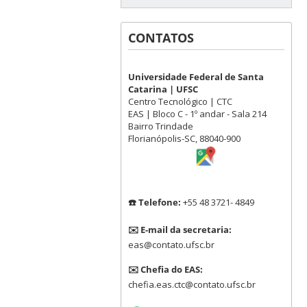
CONTATOS
Universidade Federal de Santa
Catarina | UFSC
Centro Tecnológico | CTC
EAS | Bloco C - 1º andar - Sala 214
Bairro Trindade
Florianópolis-SC, 88040-900
☎️ Telefone:
+55 48 3721- 4849
✉️ E-mail da secretaria:
eas@contato.ufsc.br
✉️ Chefia do EAS:
chefia.eas.ctc@contato.ufsc.br