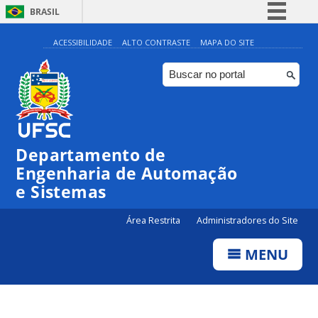
BRASIL
Simplifique!
ACESSIBILIDADE
ALTO CONTRASTE
MAPA DO SITE
Comunica BR
Participe
Acesso à informação
Legislação
Departamento de
Canais
Engenharia de Automação
e Sistemas
Área Restrita
Administradores do Site
MENU