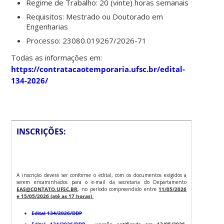
Regime de Trabalho: 20 (vinte) horas semanais
Requisitos: Mestrado ou Doutorado em
Engenharias
Processo: 23080.019267/2026-71
Todas as informações em:
https://contratacaotemporaria.ufsc.br/edital-
134-2026/
INSCRIÇÕES:
A inscrição deverá ser conforme o edital, com os documentos exigidos a
serem encaminhados para o e-mail da secretaria do Departamento
EAS@CONTATO.UFSC.BR
, no período compreendido entre
11/05/2026
e 15/05/2026 (até as 17 horas)
.
Edital 134/2026/DDP
Edital 134/2026/DDP
– versão retificada em 13/05/2026.