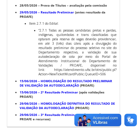
28/05/2026 – Prova de Títulos – avaliação pela comissão
29/05/2026 – Resultado Preliminar
(antes resultado da
PROAFE)
Item 2.7.1 do Edital:
“2.7.1 Todas as pessoas candidatas pretas e pardas,
indígenas, quilombolas e trans classificadas que
optaram pela reserva de vagas deverão providenciar,
em até 3 (três) dias úteis após a divulgação do
resultado preliminar do processo seletivo no site do
Departamento respectivo, a validação de sua
autodeclaração de cota por meio do Portal de
Atendimento Institucional do Departamento de
Validações / PROAFE, disponível no
link: https://atendimento.ufsc.br/otrs/public.pl?
Action=NewTicketWizardPublic;QueueID=506
15/06/2026 – HOMOLOGAÇÃO DO RESULTADO PRELIMINAR
DE VALIDAÇÃO DA AUTODECLARAÇÃO
(PROAFE)
15/06/2026 – 2º Resultado Preliminar
(após validações
PROAFE)
29/06/2026 – HOMOLOGAÇÃO DEFINITIVA DO RESULTADO DE
VALIDAÇÃO DA AUTODECLARAÇÃO
(PROAFE)
29/06/2026 – 3º Resultado Preliminar
(após validações
PROAFE e recursos)