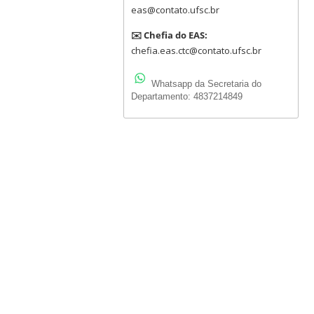
eas@contato.ufsc.br
✉️ Chefia do EAS:
chefia.eas.ctc@contato.ufsc.br
Whatsapp da Secretaria do
Departamento: 4837214849