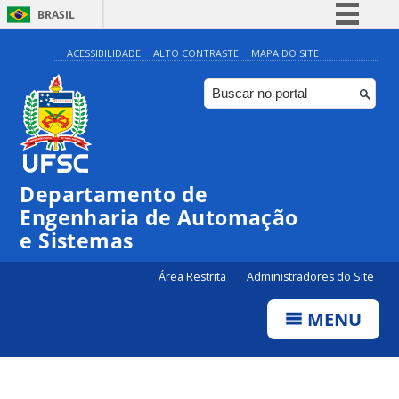
BRASIL
Simplifique!
ACESSIBILIDADE
ALTO CONTRASTE
MAPA DO SITE
Comunica BR
Participe
Acesso à informação
Legislação
Departamento de
Canais
Engenharia de Automação
e Sistemas
Área Restrita
Administradores do Site
MENU