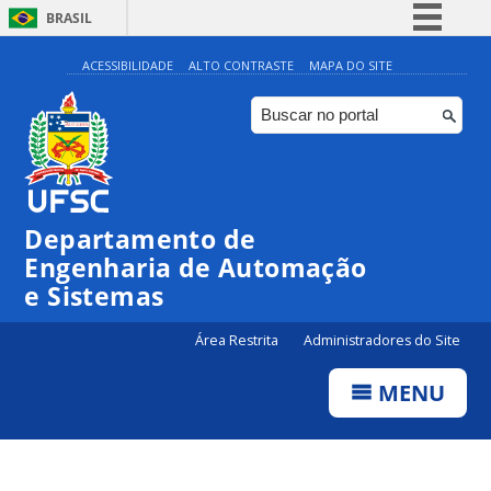
BRASIL
Simplifique!
ACESSIBILIDADE
ALTO CONTRASTE
MAPA DO SITE
Comunica BR
Participe
Acesso à informação
Legislação
Departamento de
Canais
Engenharia de Automação
e Sistemas
Área Restrita
Administradores do Site
MENU