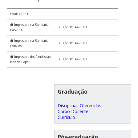
Local: CTC61
🖨️ Impressora na Secretaria
CTC61_P1_A4PB_01
EAS-ECA:
🖨️ Impressora na Secretaria
CTC61_P1_A4PB_02
PosAuto:
🖨️ Impressora dos fundos (ao
CTC61_P1_A4PB_03
lado da Copa):
Graduação
Disciplinas Oferecidas
Corpo Docente
Currículo
Pós-graduação