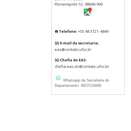
Florianópolis-SC, 88040-900
☎️ Telefone:
+55 48 3721- 4849
✉️ E-mail da secretaria:
eas@contato.ufsc.br
✉️ Chefia do EAS:
chefia.eas.ctc@contato.ufsc.br
Whatsapp da Secretaria do
Departamento: 4837214849