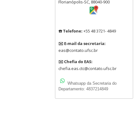
Florianópolis-SC, 88040-900
☎️ Telefone:
+55 48 3721- 4849
✉️ E-mail da secretaria:
eas@contato.ufsc.br
✉️ Chefia do EAS:
chefia.eas.ctc@contato.ufsc.br
Whatsapp da Secretaria do
Departamento: 4837214849