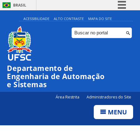
BRASIL
Simplifique!
ACESSIBILIDADE
ALTO CONTRASTE
MAPA DO SITE
Comunica BR
Participe
Acesso à informação
Legislação
Departamento de
Canais
Engenharia de Automação
e Sistemas
Área Restrita
Administradores do Site
MENU