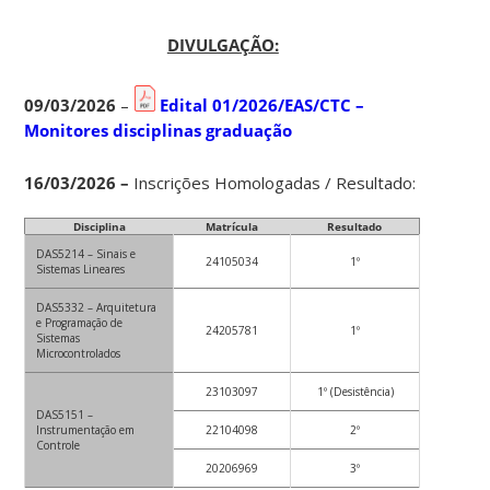
DIVULGAÇÃO:
09/03/2026
–
Edital 01/2026/EAS/CTC –
Monitores disciplinas graduação
16/03/2026 –
Inscrições Homologadas / Resultado:
Disciplina
Matrícula
Resultado
DAS5214 – Sinais e
24105034
1º
Sistemas Lineares
DAS5332 – Arquitetura
e Programação de
24205781
1º
Sistemas
Microcontrolados
23103097
1º (Desistência)
DAS5151 –
Instrumentação em
22104098
2º
Controle
20206969
3º