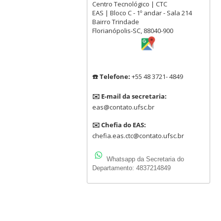
Centro Tecnológico | CTC
EAS | Bloco C - 1º andar - Sala 214
Bairro Trindade
Florianópolis-SC, 88040-900
☎️ Telefone:
+55 48 3721- 4849
✉️ E-mail da secretaria:
eas@contato.ufsc.br
✉️ Chefia do EAS:
chefia.eas.ctc@contato.ufsc.br
Whatsapp da Secretaria do
Departamento: 4837214849