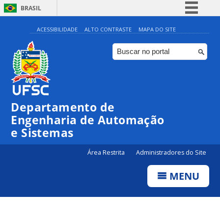
BRASIL
Simplifique!
ACESSIBILIDADE
ALTO CONTRASTE
MAPA DO SITE
Comunica BR
Participe
Acesso à informação
Legislação
Departamento de
Canais
Engenharia de Automação
e Sistemas
Área Restrita
Administradores do Site
MENU