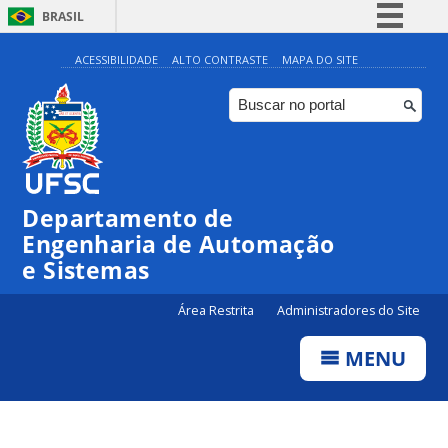
BRASIL
Simplifique!
ACESSIBILIDADE
ALTO CONTRASTE
MAPA DO SITE
Comunica BR
Participe
Acesso à informação
Legislação
Departamento de
Canais
Engenharia de Automação
e Sistemas
Área Restrita
Administradores do Site
MENU