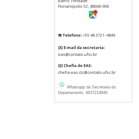
Bairro Trindade
Florianópolis-SC, 88040-900
☎️ Telefone:
+55 48 3721- 4849
✉️ E-mail da secretaria:
eas@contato.ufsc.br
✉️ Chefia do EAS:
chefia.eas.ctc@contato.ufsc.br
Whatsapp da Secretaria do
Departamento: 4837214849